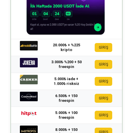
20.000₺ + %225
GİRİŞ
kripto
3.000₺ %200 + 50
GİRİŞ
freespin
5.000₺ iade +
GİRİŞ
1.000₺ risksiz
6.500₺ + 150
GİRİŞ
freespin
5.000₺ + 100
GİRİŞ
freespin
8.000₺ + 150
GİRİŞ