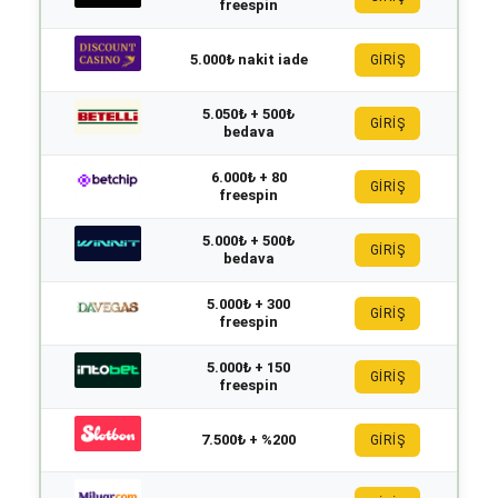
freespin
5.000₺ nakit iade
GİRİŞ
5.050₺ + 500₺
GİRİŞ
bedava
6.000₺ + 80
GİRİŞ
freespin
5.000₺ + 500₺
GİRİŞ
bedava
5.000₺ + 300
GİRİŞ
freespin
5.000₺ + 150
GİRİŞ
freespin
7.500₺ + %200
GİRİŞ