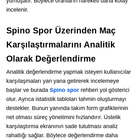
yumuşatır. Böylece oranların hareketi daha kolay
incelenir.
Spino Spor Üzerinden Maç
Karşılaştırmalarını Analitik
Olarak Değerlendirme
Analitik değerlendirme yapmak isteyen kullanıcılar
karşılaşmaları yan yana getirerek incelemeye
başlar ve burada
Spino spor
rehberi yol gösterici
olur. Ayrıca istatistik tabloları tahmin oluşturmayı
destekler. Bunun yanında takım form grafiklerinin
net olması süreç yönetimini hızlandırır. Üstelik
karşılaştırma ekranının sade tutulması analiz
rahatlığı sağlar. Böylece değerlendirme daha