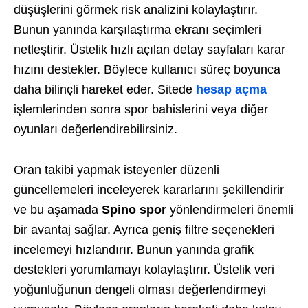
düşüşlerini görmek risk analizini kolaylaştırır.
Bunun yanında karşılaştırma ekranı seçimleri
netleştirir. Üstelik hızlı açılan detay sayfaları karar
hızını destekler. Böylece kullanıcı süreç boyunca
daha bilinçli hareket eder. Sitede
hesap açma
işlemlerinden sonra spor bahislerini veya diğer
oyunları değerlendirebilirsiniz.
Oran takibi yapmak isteyenler düzenli
güncellemeleri inceleyerek kararlarını şekillendirir
ve bu aşamada
Spino spor
yönlendirmeleri önemli
bir avantaj sağlar. Ayrıca geniş filtre seçenekleri
incelemeyi hızlandırır. Bunun yanında grafik
destekleri yorumlamayı kolaylaştırır. Üstelik veri
yoğunluğunun dengeli olması değerlendirmeyi