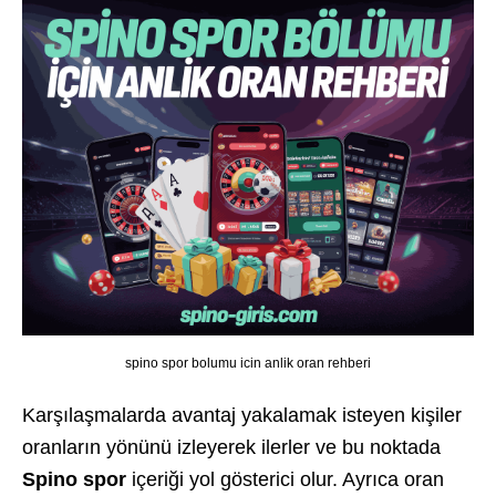
spino spor bolumu icin anlik oran rehberi
Karşılaşmalarda avantaj yakalamak isteyen kişiler
oranların yönünü izleyerek ilerler ve bu noktada
Spino spor
içeriği yol gösterici olur. Ayrıca oran