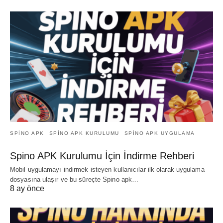
SPINO APK
SPINO APK KURULUMU
SPINO APK UYGULAMA
Spino APK Kurulumu İçin İndirme Rehberi
Mobil uygulamayı indirmek isteyen kullanıcılar ilk olarak uygulama
dosyasına ulaşır ve bu süreçte Spino apk…
8 ay önce