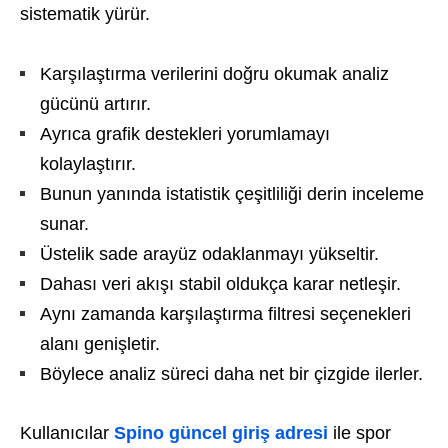
sistematik yürür.
Karşılaştırma verilerini doğru okumak analiz
gücünü artırır.
Ayrıca grafik destekleri yorumlamayı
kolaylaştırır.
Bunun yanında istatistik çeşitliliği derin inceleme
sunar.
Üstelik sade arayüz odaklanmayı yükseltir.
Dahası veri akışı stabil oldukça karar netleşir.
Aynı zamanda karşılaştırma filtresi seçenekleri
alanı genişletir.
Böylece analiz süreci daha net bir çizgide ilerler.
Kullanıcılar
Spino güncel giriş adresi
ile spor