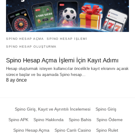
SPINO HESAP AÇMA
SPINO HESAP IŞLEMI
SPINO HESAP OLUŞTURMA
Spino Hesap Açma İşlemi İçin Kayıt Adımı
Hesap oluşturmak isteyen kullanıcılar öncelikle kayıt ekranını açarak
sürece başlar ve bu aşamada Spino hesap…
8 ay önce
Spino Giriş, Kayıt ve Ayrıntılı İncelemesi
Spino Giriş
Spino APK
Spino Hakkında
Spino Bahis
Spino Ödeme
Spino Hesap Açma
Spino Canlı Casino
Spino Rulet