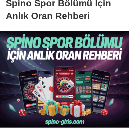
Spino Spor Bölümü İçin
Anlık Oran Rehberi