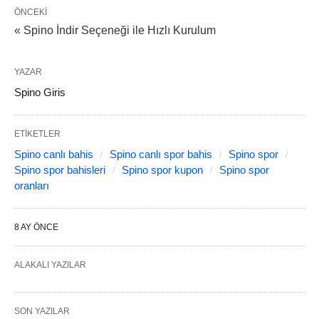
ÖNCEKI
« Spino İndir Seçeneği ile Hızlı Kurulum
YAZAR
Spino Giris
ETIKETLER
Spino canlı bahis
Spino canlı spor bahis
Spino spor
Spino spor bahisleri
Spino spor kupon
Spino spor
oranları
8 AY ÖNCE
ALAKALI YAZILAR
SON YAZILAR