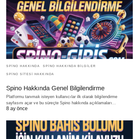
SPINO HAKKINDA
SPINO HAKKINDA BILGILER
SPINO SITESI HAKKINDA
Spino Hakkında Genel Bilgilendirme
Platformu tanımak isteyen kullanıcılar ilk olarak bilgilendirme
sayfasını açar ve bu süreçte Spino hakkında açıklamaları…
8 ay önce