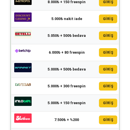
8.000₺ + 150 freespin
GİRİŞ
5.000₺ nakit iade
GİRİŞ
5.050₺ + 500₺ bedava
GİRİŞ
6.000₺ + 80 freespin
GİRİŞ
5.000₺ + 500₺ bedava
GİRİŞ
5.000₺ + 300 freespin
GİRİŞ
5.000₺ + 150 freespin
GİRİŞ
7.500₺ + %200
GİRİŞ