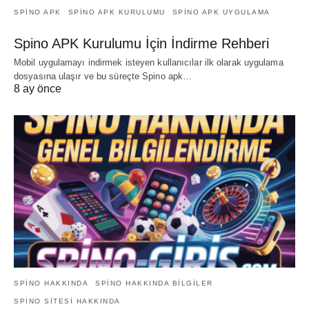
SPINO APK
SPINO APK KURULUMU
SPINO APK UYGULAMA
Spino APK Kurulumu İçin İndirme Rehberi
Mobil uygulamayı indirmek isteyen kullanıcılar ilk olarak uygulama
dosyasına ulaşır ve bu süreçte Spino apk…
8 ay önce
SPINO HAKKINDA
SPINO HAKKINDA BILGILER
SPINO SITESI HAKKINDA