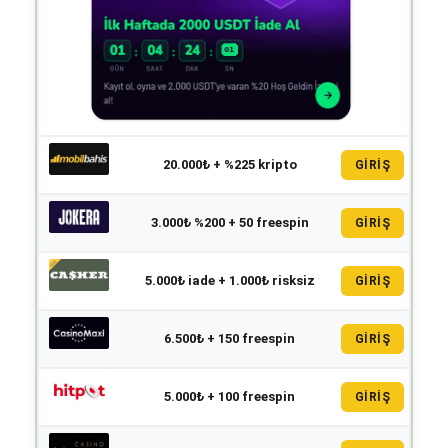
20.000₺ + %225 kripto
GİRİŞ
3.000₺ %200 + 50 freespin
GİRİŞ
5.000₺ iade + 1.000₺ risksiz
GİRİŞ
6.500₺ + 150 freespin
GİRİŞ
5.000₺ + 100 freespin
GİRİŞ