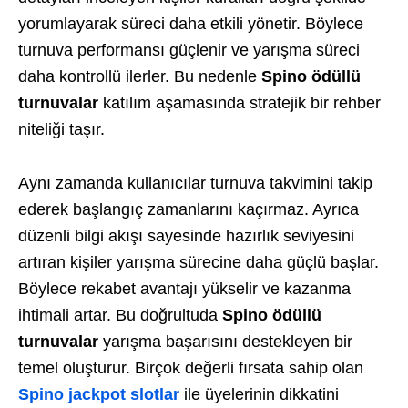
yorumlayarak süreci daha etkili yönetir. Böylece
turnuva performansı güçlenir ve yarışma süreci
daha kontrollü ilerler. Bu nedenle
Spino ödüllü
turnuvalar
katılım aşamasında stratejik bir rehber
niteliği taşır.
Aynı zamanda kullanıcılar turnuva takvimini takip
ederek başlangıç zamanlarını kaçırmaz. Ayrıca
düzenli bilgi akışı sayesinde hazırlık seviyesini
artıran kişiler yarışma sürecine daha güçlü başlar.
Böylece rekabet avantajı yükselir ve kazanma
ihtimali artar. Bu doğrultuda
Spino ödüllü
turnuvalar
yarışma başarısını destekleyen bir
temel oluşturur. Birçok değerli fırsata sahip olan
Spino jackpot slotlar
ile üyelerinin dikkatini