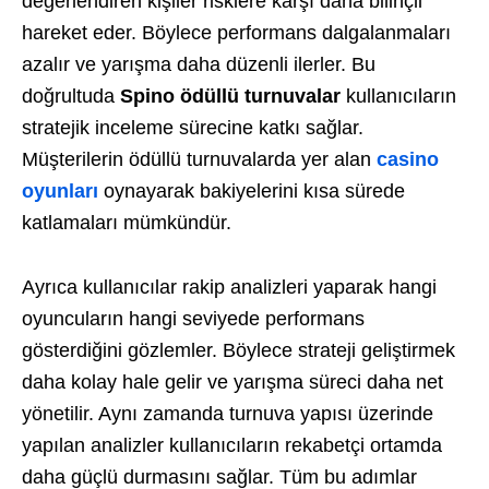
değerlendiren kişiler risklere karşı daha bilinçli
hareket eder. Böylece performans dalgalanmaları
azalır ve yarışma daha düzenli ilerler. Bu
doğrultuda
Spino ödüllü turnuvalar
kullanıcıların
stratejik inceleme sürecine katkı sağlar.
Müşterilerin ödüllü turnuvalarda yer alan
casino
oyunları
oynayarak bakiyelerini kısa sürede
katlamaları mümkündür.
Ayrıca kullanıcılar rakip analizleri yaparak hangi
oyuncuların hangi seviyede performans
gösterdiğini gözlemler. Böylece strateji geliştirmek
daha kolay hale gelir ve yarışma süreci daha net
yönetilir. Aynı zamanda turnuva yapısı üzerinde
yapılan analizler kullanıcıların rekabetçi ortamda
daha güçlü durmasını sağlar. Tüm bu adımlar