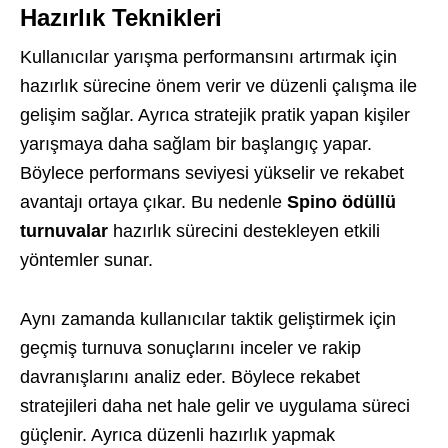
Hazırlık Teknikleri
Kullanıcılar yarışma performansını artırmak için
hazırlık sürecine önem verir ve düzenli çalışma ile
gelişim sağlar. Ayrıca stratejik pratik yapan kişiler
yarışmaya daha sağlam bir başlangıç yapar.
Böylece performans seviyesi yükselir ve rekabet
avantajı ortaya çıkar. Bu nedenle
Spino ödüllü
turnuvalar
hazırlık sürecini destekleyen etkili
yöntemler sunar.
Aynı zamanda kullanıcılar taktik geliştirmek için
geçmiş turnuva sonuçlarını inceler ve rakip
davranışlarını analiz eder. Böylece rekabet
stratejileri daha net hale gelir ve uygulama süreci
güçlenir. Ayrıca düzenli hazırlık yapmak