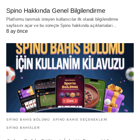
Spino Hakkında Genel Bilgilendirme
Platformu tanımak isteyen kullanıcılar ilk olarak bilgilendirme
sayfasını açar ve bu süreçte Spino hakkında açıklamaları…
8 ay önce
SPINO BAHIS BÖLÜMÜ
SPINO BAHIS SEÇENEKLERI
SPINO BAHISLER