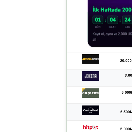
20.000
3.00
5.000
6.500₺
5.000₺