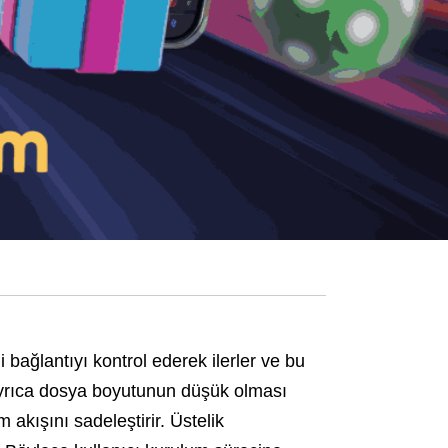
 bağlantıyı kontrol ederek ilerler ve bu
Ayrıca dosya boyutunun düşük olması
 akışını sadeleştirir. Üstelik