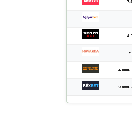
7.
4.
%
4.000₺ 
3.000₺ 