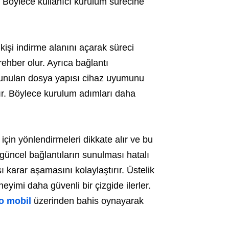
. Böylece kullanıcı kurulum sürecine
kişi indirme alanını açarak süreci
 rehber olur. Ayrıca bağlantı
 sunulan dosya yapısı cihaz uyumunu
ltır. Böylece kurulum adımları daha
 için yönlendirmeleri dikkate alır ve bu
 güncel bağlantıların sunulması hatalı
 karar aşamasını kolaylaştırır. Üstelik
eyimi daha güvenli bir çizgide ilerler.
o mobil
üzerinden bahis oynayarak