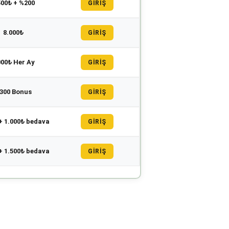
500₺ + %200
GİRİŞ
8.000₺
GİRİŞ
000₺ Her Ay
GİRİŞ
300 Bonus
GİRİŞ
+ 1.000₺ bedava
GİRİŞ
+ 1.500₺ bedava
GİRİŞ