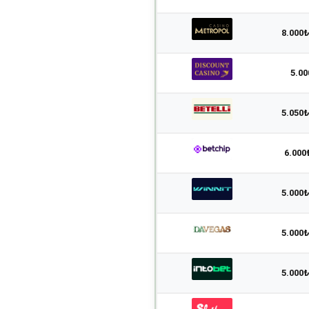
8.000₺
5.00
5.050₺
6.000
5.000₺
5.000₺
5.000₺