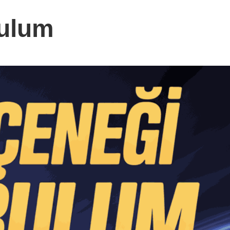
rulum