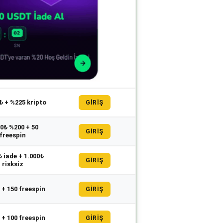
₺ + %225 kripto
GİRİŞ
0₺ %200 + 50
GİRİŞ
freespin
₺ iade + 1.000₺
GİRİŞ
risksiz
 + 150 freespin
GİRİŞ
 + 100 freespin
GİRİŞ