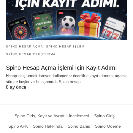
SPINO HESAP AÇMA
SPINO HESAP IŞLEMI
SPINO HESAP OLUŞTURMA
Spino Hesap Açma İşlemi İçin Kayıt Adımı
Hesap oluşturmak isteyen kullanıcılar öncelikle kayıt ekranını açarak
sürece başlar ve bu aşamada Spino hesap…
8 ay önce
Spino Giriş, Kayıt ve Ayrıntılı İncelemesi
Spino Giriş
Spino APK
Spino Hakkında
Spino Bahis
Spino Ödeme