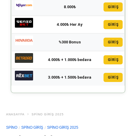
8.000₺
GİRİŞ
4.000₺ Her Ay
GİRİŞ
%300 Bonus
GİRİŞ
4.000₺ + 1.000₺ bedava
GİRİŞ
3.000₺ + 1.500₺ bedava
GİRİŞ
ANASAYFA
SPINO GIRIŞ 2025
SPINO
SPINO GIRIŞ
SPINO GIRIŞ 2025