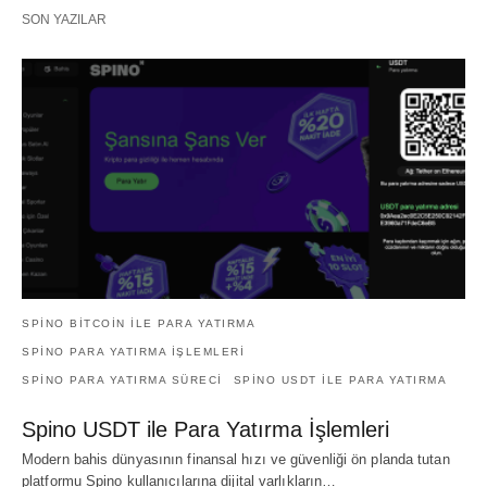
SON YAZILAR
SPINO BITCOIN ILE PARA YATIRMA
SPINO PARA YATIRMA IŞLEMLERI
SPINO PARA YATIRMA SÜRECI
SPINO USDT ILE PARA YATIRMA
Spino USDT ile Para Yatırma İşlemleri
Modern bahis dünyasının finansal hızı ve güvenliği ön planda tutan
platformu Spino kullanıcılarına dijital varlıkların…