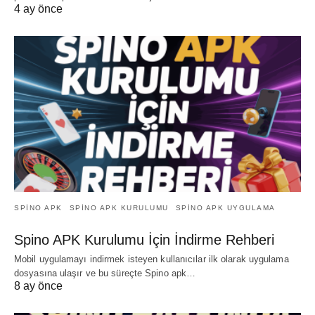
4 ay önce
SPINO APK
SPINO APK KURULUMU
SPINO APK UYGULAMA
Spino APK Kurulumu İçin İndirme Rehberi
Mobil uygulamayı indirmek isteyen kullanıcılar ilk olarak uygulama
dosyasına ulaşır ve bu süreçte Spino apk…
8 ay önce