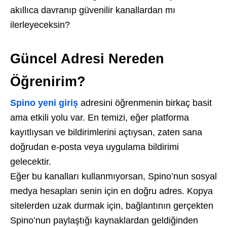
akıllıca davranıp güvenilir kanallardan mı
ilerleyeceksin?
Güncel Adresi Nereden
Öğrenirim?
Spino yeni giriş
adresini öğrenmenin birkaç basit
ama etkili yolu var. En temizi, eğer platforma
kayıtlıysan ve bildirimlerini açtıysan, zaten sana
doğrudan e-posta veya uygulama bildirimi
gelecektir.
Eğer bu kanalları kullanmıyorsan, Spino’nun sosyal
medya hesapları senin için en doğru adres. Kopya
sitelerden uzak durmak için, bağlantının gerçekten
Spino’nun paylaştığı kaynaklardan geldiğinden