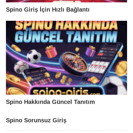
Spino Giriş İçin Hızlı Bağlantı
Spino Hakkında Güncel Tanıtım
Spino Sorunsuz Giriş