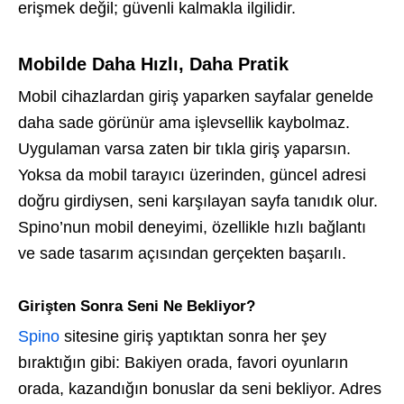
erişmek değil; güvenli kalmakla ilgilidir.
Mobilde Daha Hızlı, Daha Pratik
Mobil cihazlardan giriş yaparken sayfalar genelde
daha sade görünür ama işlevsellik kaybolmaz.
Uygulaman varsa zaten bir tıkla giriş yaparsın.
Yoksa da mobil tarayıcı üzerinden, güncel adresi
doğru girdiysen, seni karşılayan sayfa tanıdık olur.
Spino’nun mobil deneyimi, özellikle hızlı bağlantı
ve sade tasarım açısından gerçekten başarılı.
Girişten Sonra Seni Ne Bekliyor?
Spino
sitesine giriş yaptıktan sonra her şey
bıraktığın gibi: Bakiyen orada, favori oyunların
orada, kazandığın bonuslar da seni bekliyor. Adres