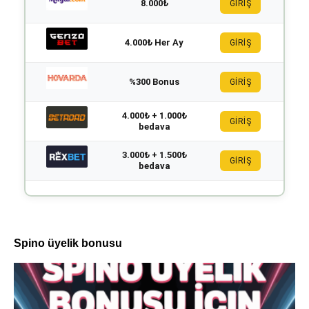
8.000₺
GİRİŞ
4.000₺ Her Ay
GİRİŞ
%300 Bonus
GİRİŞ
4.000₺ + 1.000₺
GİRİŞ
bedava
3.000₺ + 1.500₺
GİRİŞ
bedava
Spino üyelik bonusu