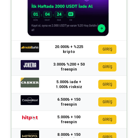
20.000₺ + %225
GİRİŞ
kripto
3.000₺ %200 + 50
GİRİŞ
freespin
5.000₺ iade +
GİRİŞ
1.000₺ risksiz
6.500₺ + 150
GİRİŞ
freespin
5.000₺ + 100
GİRİŞ
freespin
8.000₺ + 150
GİRİŞ