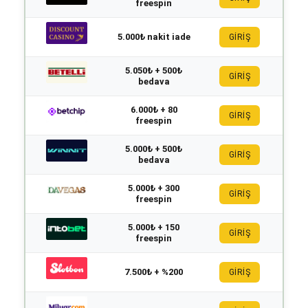
freespin
5.000₺ nakit iade
GİRİŞ
5.050₺ + 500₺
GİRİŞ
bedava
6.000₺ + 80
GİRİŞ
freespin
5.000₺ + 500₺
GİRİŞ
bedava
5.000₺ + 300
GİRİŞ
freespin
5.000₺ + 150
GİRİŞ
freespin
7.500₺ + %200
GİRİŞ