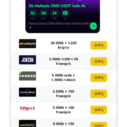
20.000₺ + %225
GİRİŞ
kripto
3.000₺ %200 + 50
GİRİŞ
freespin
5.000₺ iade +
GİRİŞ
1.000₺ risksiz
6.500₺ + 150
GİRİŞ
freespin
5.000₺ + 100
GİRİŞ
freespin
8.000₺ + 150
GİRİŞ