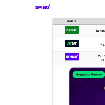
BAHIS
20.000
%32
2KUS
Sa