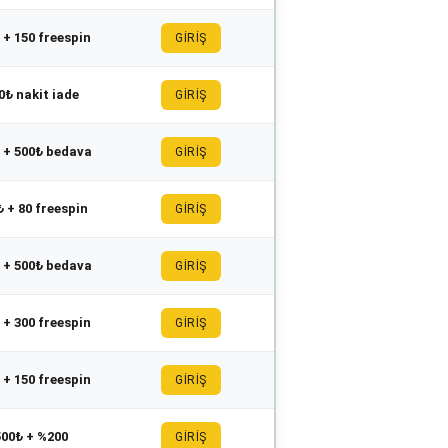
 + 150 freespin
GİRİŞ
0₺ nakit iade
GİRİŞ
 + 500₺ bedava
GİRİŞ
₺ + 80 freespin
GİRİŞ
 + 500₺ bedava
GİRİŞ
 + 300 freespin
GİRİŞ
 + 150 freespin
GİRİŞ
500₺ + %200
GİRİŞ