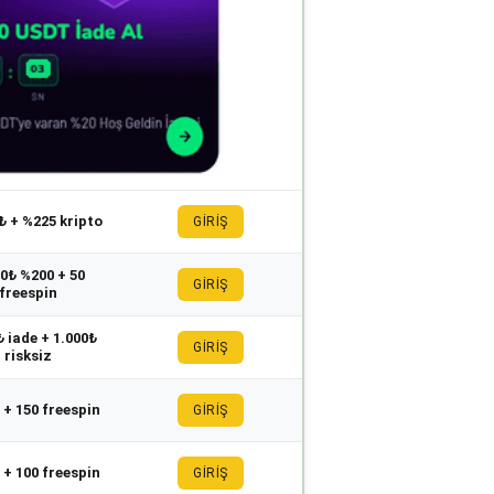
₺ + %225 kripto
GİRİŞ
0₺ %200 + 50
GİRİŞ
freespin
₺ iade + 1.000₺
GİRİŞ
risksiz
 + 150 freespin
GİRİŞ
 + 100 freespin
GİRİŞ