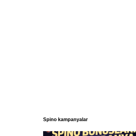
Spino kampanyalar