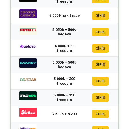
freespin
5.000₺ nakit iade
GİRİŞ
5.050₺ + 500₺
GİRİŞ
bedava
6.000₺ + 80
GİRİŞ
freespin
5.000₺ + 500₺
GİRİŞ
bedava
5.000₺ + 300
GİRİŞ
freespin
5.000₺ + 150
GİRİŞ
freespin
7.500₺ + %200
GİRİŞ