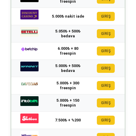
freespin
5.000₺ nakit iade
GİRİŞ
5.050₺ + 500₺
GİRİŞ
bedava
6.000₺ + 80
GİRİŞ
freespin
5.000₺ + 500₺
GİRİŞ
bedava
5.000₺ + 300
GİRİŞ
freespin
5.000₺ + 150
GİRİŞ
freespin
7.500₺ + %200
GİRİŞ