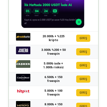
20.000₺ + %225
GİRİŞ
kripto
3.000₺ %200 + 50
GİRİŞ
freespin
5.000₺ iade +
GİRİŞ
1.000₺ risksiz
6.500₺ + 150
GİRİŞ
freespin
5.000₺ + 100
GİRİŞ
freespin
8.000₺ + 150
GİRİŞ