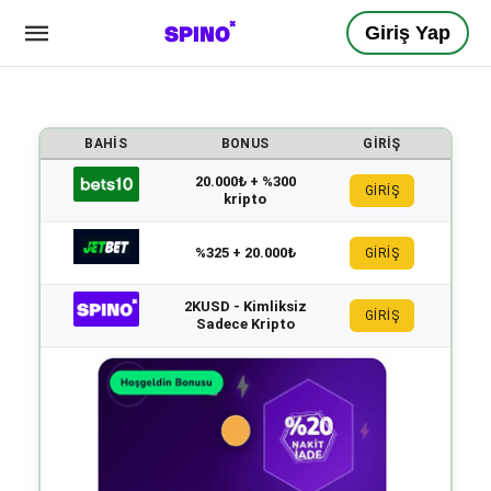
Giriş Yap
BAHIS
BONUS
GIRIŞ
20.000₺ + %300
GİRİŞ
kripto
%325 + 20.000₺
GİRİŞ
2KUSD - Kimliksiz
GİRİŞ
Sadece Kripto