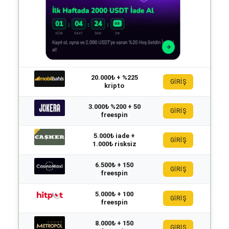
20.000₺ + %225
GİRİŞ
kripto
3.000₺ %200 + 50
GİRİŞ
freespin
5.000₺ iade +
GİRİŞ
1.000₺ risksiz
6.500₺ + 150
GİRİŞ
freespin
5.000₺ + 100
GİRİŞ
freespin
8.000₺ + 150
GİRİŞ