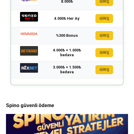
8.000₺
GİRİŞ
4.000₺ Her Ay
GİRİŞ
%300 Bonus
GİRİŞ
4.000₺ + 1.000₺
GİRİŞ
bedava
3.000₺ + 1.500₺
GİRİŞ
bedava
Spino güvenli ödeme