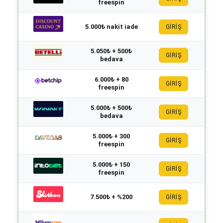
freespin
5.000₺ nakit iade
GİRİŞ
5.050₺ + 500₺
GİRİŞ
bedava
6.000₺ + 80
GİRİŞ
freespin
5.000₺ + 500₺
GİRİŞ
bedava
5.000₺ + 300
GİRİŞ
freespin
5.000₺ + 150
GİRİŞ
freespin
7.500₺ + %200
GİRİŞ