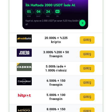
20.000₺ + %225
GİRİŞ
kripto
3.000₺ %200 + 50
GİRİŞ
freespin
5.000₺ iade +
GİRİŞ
1.000₺ risksiz
6.500₺ + 150
GİRİŞ
freespin
5.000₺ + 100
GİRİŞ
freespin
8.000₺ + 150
GİRİŞ