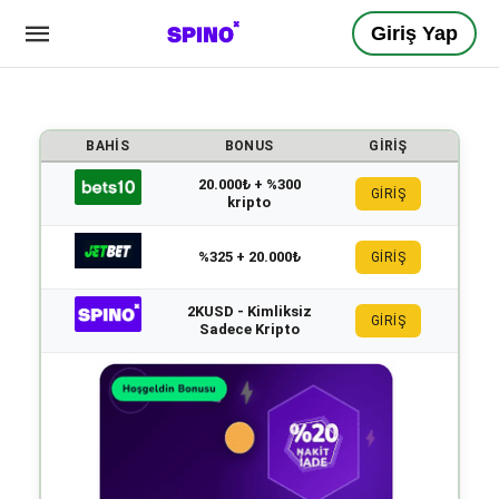
Giriş Yap
BAHIS
BONUS
GIRIŞ
20.000₺ + %300
GİRİŞ
kripto
%325 + 20.000₺
GİRİŞ
2KUSD - Kimliksiz
GİRİŞ
Sadece Kripto