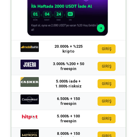
20.000₺ + %225
GİRİŞ
kripto
3.000₺ %200 + 50
GİRİŞ
freespin
5.000₺ iade +
GİRİŞ
1.000₺ risksiz
6.500₺ + 150
GİRİŞ
freespin
5.000₺ + 100
GİRİŞ
freespin
8.000₺ + 150
GİRİŞ